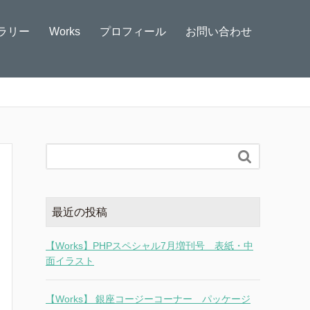
ラリー
Works
プロフィール
お問い合わせ

最近の投稿
【Works】PHPスペシャル7月増刊号 表紙・中
面イラスト
【Works】 銀座コージーコーナー パッケージ