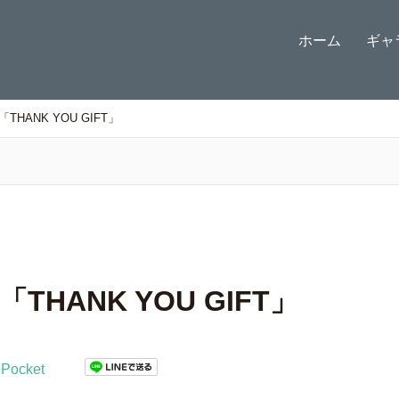
ホーム
ギャ
THANK YOU GIFT」
「THANK YOU GIFT」
Pocket