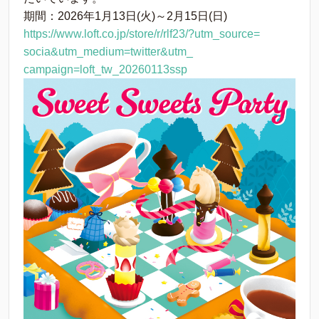
期間：2026年1月13日(火)～2月15日(日)
https://www.loft.co.
jp/store/r/rlf23/?utm_source=
socia&utm_medium=twitter&utm_
campaign=loft_tw_20260113ssp